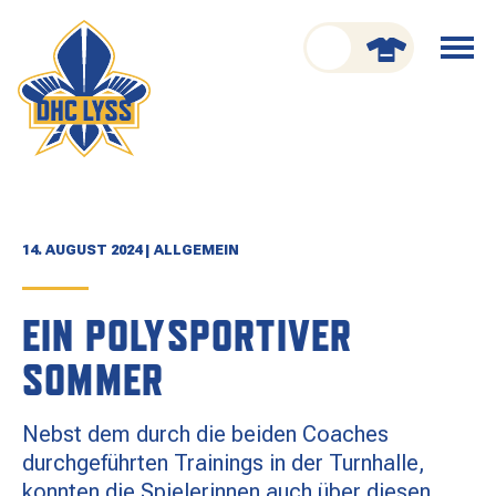
nu schliessen
Menü
öffnen
CLUB
ORGANISATION
GESCHICHTE
14. AUGUST 2024 | ALLGEMEIN
TEAM
EIN POLYSPORTIVER
KADER
SOMMER
SPIELPLAN
Nebst dem durch die beiden Coaches
RESULTATE
durchgeführten Trainings in der Turnhalle,
konnten die Spielerinnen auch über diesen