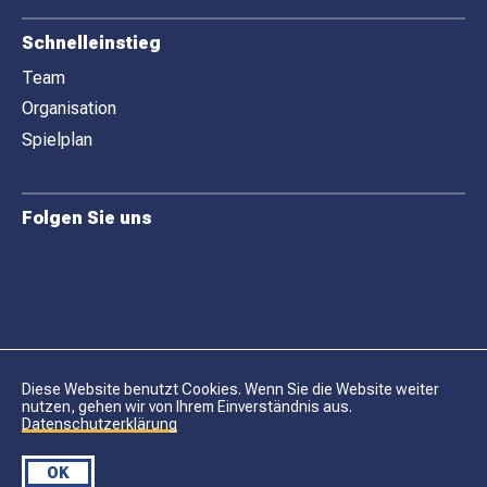
Schnelleinstieg
Team
Organisation
Spielplan
Folgen Sie uns
Diese Website benutzt Cookies. Wenn Sie die Website weiter
nutzen, gehen wir von Ihrem Einverständnis aus.
Datenschutzerklärung
Datenschutz
Impressum
OK
© DHC LYSS