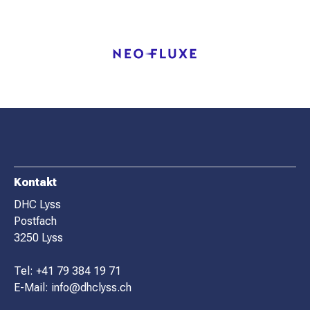
F
Kontakt
O
DHC Lyss
Postfach
O
3250 Lyss
T
E
Tel:
+41 79 384 19 71
R
E-Mail:
info@dhclyss.ch