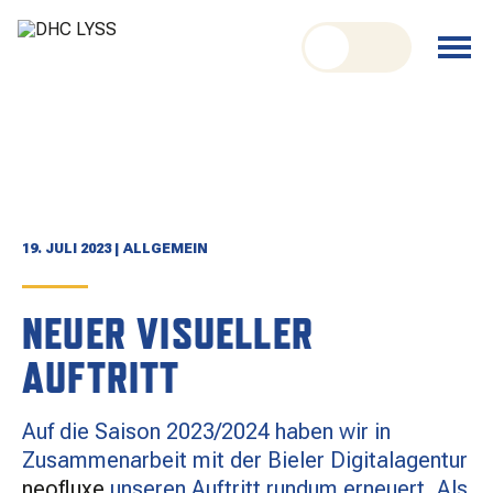
nu schliessen
Menü
öffnen
CLUB
ORGANISATION
GESCHICHTE
19. JULI 2023 | ALLGEMEIN
TEAM
NEUER VISUELLER
KADER
AUFTRITT
SPIELPLAN
Auf die Saison 2023/2024 haben wir in
RESULTATE
Zusammenarbeit mit der Bieler Digitalagentur
neofluxe
unseren Auftritt rundum erneuert. Als