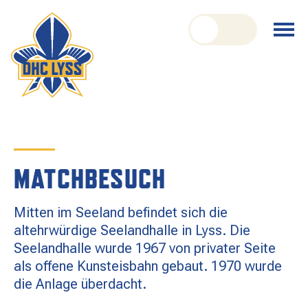
nu schliessen
Menü
öffnen
CLUB
ORGANISATION
GESCHICHTE
MATCHBESUCH
TEAM
Mitten im Seeland befindet sich die
KADER
altehrwürdige Seelandhalle in Lyss. Die
Seelandhalle wurde 1967 von privater Seite
SPIELPLAN
als offene Kunsteisbahn gebaut. 1970 wurde
RESULTATE
die Anlage überdacht.