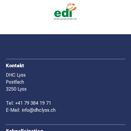
F
Kontakt
O
DHC Lyss
Postfach
O
3250 Lyss
T
E
Tel:
+41 79 384 19 71
R
E-Mail:
info@dhclyss.ch