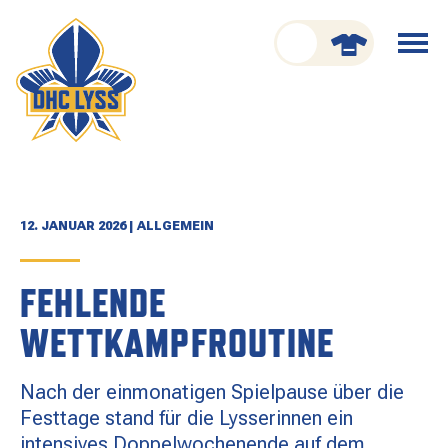
nu schliessen
Menü
öffnen
CLUB
ORGANISATION
GESCHICHTE
12. JANUAR 2026 | ALLGEMEIN
TEAM
FEHLENDE
KADER
WETTKAMPFROUTINE
SPIELPLAN
Nach der einmonatigen Spielpause über die
RESULTATE
Festtage stand für die Lysserinnen ein
intensives Doppelwochenende auf dem