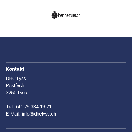
F
Kontakt
O
DHC Lyss
Postfach
O
3250 Lyss
T
E
Tel:
+41 79 384 19 71
R
E-Mail:
info@dhclyss.ch