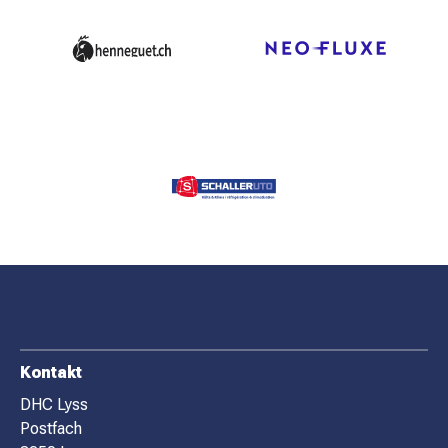
F
Kontakt
O
DHC Lyss
Postfach
O