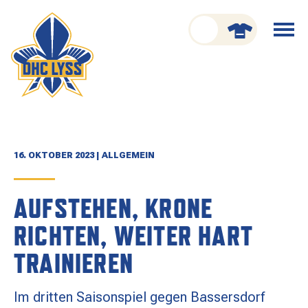
nu schliessen
Menü
öffnen
CLUB
ORGANISATION
GESCHICHTE
16. OKTOBER 2023 | ALLGEMEIN
TEAM
AUFSTEHEN, KRONE
KADER
RICHTEN, WEITER HART
SPIELPLAN
TRAINIEREN
RESULTATE
Im dritten Saisonspiel gegen Bassersdorf