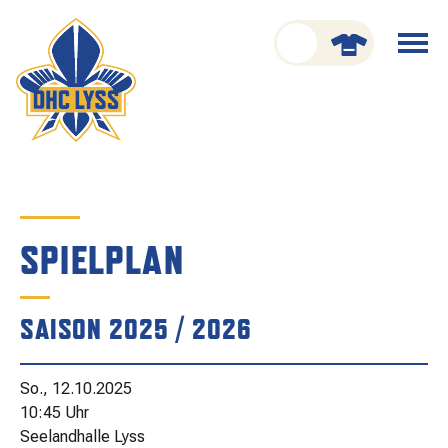
nu schliessen
Menü
öffnen
CLUB
ORGANISATION
GESCHICHTE
SPIELPLAN
TEAM
SAISON 2025 / 2026
KADER
SPIELPLAN
So., 12.10.2025
RESULTATE
10:45 Uhr
Seelandhalle Lyss