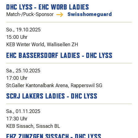
MATCHBESUCH
DHC LYSS - EHC WORB LADIES
Match-/Puck-Sponsor
Swisshomeguard
AKTUELLES
So., 19.10.2025
15:00 Uhr
KEB Winter World, Wallisellen ZH
SPONSOREN
EHC BASSERSDORF LADIES - DHC LYSS
Sa., 25.10.2025
KONTAKT
17:00 Uhr
St.Galler Kantonalbank Arena, Rapperswil SG
SCRJ LAKERS LADIES - DHC LYSS
Sa., 01.11.2025
17:30 Uhr
KEB Sissach, Sissach BL
EHZ ZUNZGEN SISSACH - DHC LYSS