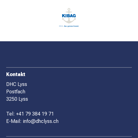
F
Kontakt
O
DHC Lyss
Postfach
O
3250 Lyss
T
E
Tel:
+41 79 384 19 71
R
E-Mail:
info@dhclyss.ch