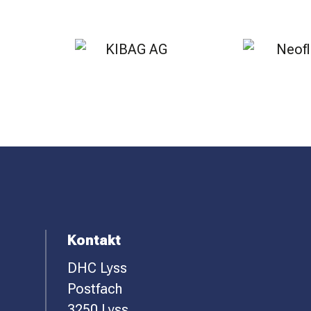
F
Kontakt
DHC Lyss
O
Postfach
3250 Lyss