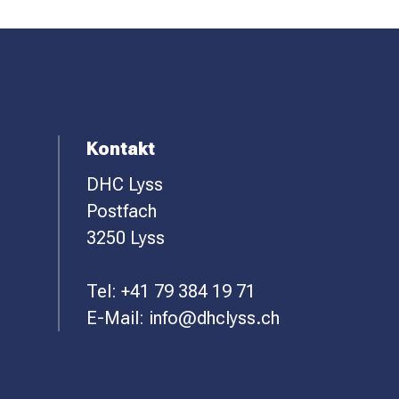
F
Kontakt
DHC Lyss
O
Postfach
O
3250 Lyss
T
Tel:
+41 79 384 19 71
E
E-Mail:
info@dhclyss.ch
R