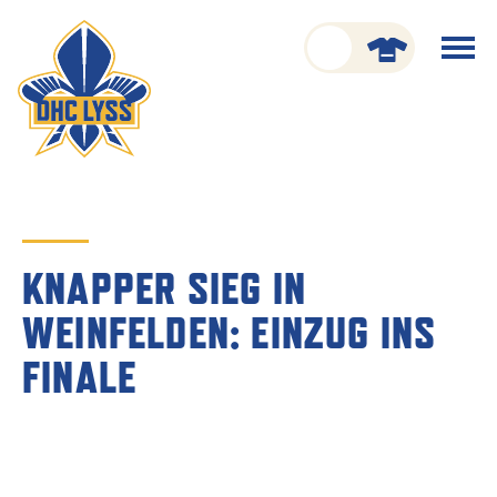
nu schliessen
Menü
öffnen
CLUB
ORGANISATION
GESCHICHTE
KNAPPER SIEG IN
TEAM
WEINFELDEN: EINZUG INS
KADER
FINALE
SPIELPLAN
RESULTATE