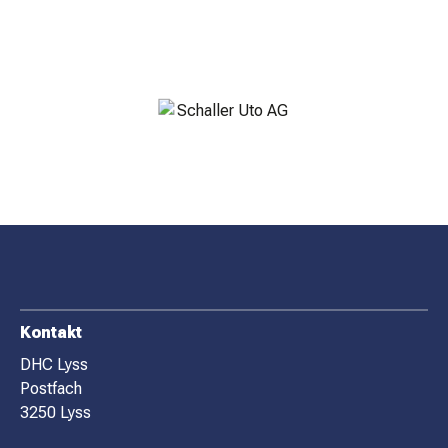
MATCHBESUCH
AKTUELLES
SPONSOREN
KONTAKT
F
Kontakt
O
DHC Lyss
Postfach
O
3250 Lyss
T