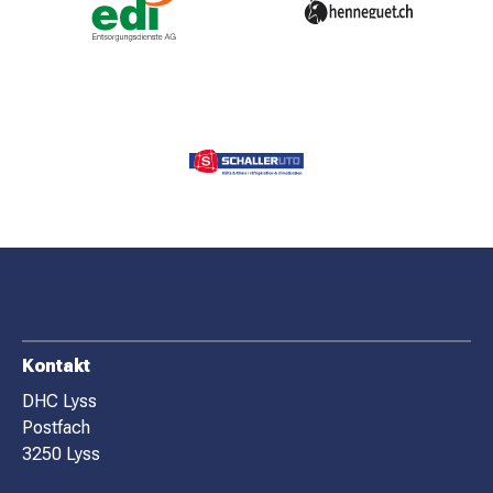
MATCHBESUCH
AKTUELLES
SPONSOREN
KONTAKT
F
Kontakt
O
DHC Lyss
Postfach
O
3250 Lyss
T