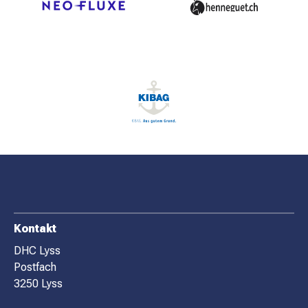
MATCHBESUCH
AKTUELLES
SPONSOREN
KONTAKT
F
Kontakt
O
DHC Lyss
Postfach
O
3250 Lyss
T