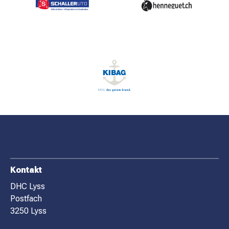
MATCHBESUCH
AKTUELLES
SPONSOREN
KONTAKT
F
Kontakt
O
DHC Lyss
Postfach
O
3250 Lyss
T